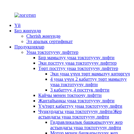
Үй
Биз жөнүндө
Cherish жөнүндө
Эл аралык сертификат
Продукциялар
Унаа токтотуучу лифттер
Бир мамылуу унаа токтотуучу лифти
Эки посттуу унаа токтотуучу лифттер
Төрт посттуу унаа токтотуучу лифттер
Эки унаа үчүн төрт мамылуу көтөргүч
4 унаа үчүн 2 кабаттуу төрт мамылуу
унаа токтотуучу лифти
3 кабаттуу, 4 посттук лифтти
Кайчы менен токтоочу лифтти
Жантайыңкы унаа токтотуучу лифти
Үч/төрт кабаттуу унаа токтотуучу лифти
Чуңкурдагы унаа токтотуучу лифти/Жер
астындагы унаа токтотуучу лифти
Гидравликалык башкарылуучу жер
астындагы унаа токтотуучу лифти
Мотор менен башкарылуучу жер