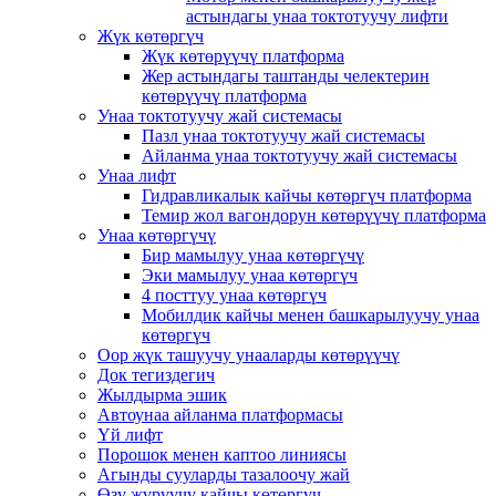
астындагы унаа токтотуучу лифти
Жүк көтөргүч
Жүк көтөрүүчү платформа
Жер астындагы таштанды челектерин
көтөрүүчү платформа
Унаа токтотуучу жай системасы
Пазл унаа токтотуучу жай системасы
Айланма унаа токтотуучу жай системасы
Унаа лифт
Гидравликалык кайчы көтөргүч платформа
Темир жол вагондорун көтөрүүчү платформа
Унаа көтөргүчү
Бир мамылуу унаа көтөргүчү
Эки мамылуу унаа көтөргүч
4 посттуу унаа көтөргүч
Мобилдик кайчы менен башкарылуучу унаа
көтөргүч
Оор жүк ташуучу унааларды көтөрүүчү
Док тегиздегич
Жылдырма эшик
Автоунаа айланма платформасы
Үй лифт
Порошок менен каптоо линиясы
Агынды сууларды тазалоочу жай
Өзү жүрүүчү кайчы көтөргүч