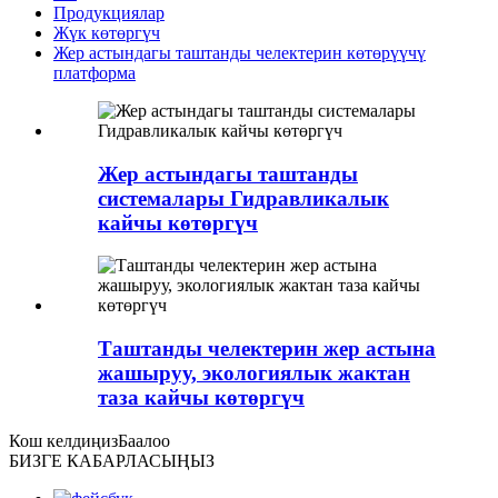
Продукциялар
Жүк көтөргүч
Жер астындагы таштанды челектерин көтөрүүчү
платформа
Жер астындагы таштанды
системалары Гидравликалык
кайчы көтөргүч
Таштанды челектерин жер астына
жашыруу, экологиялык жактан
таза кайчы көтөргүч
Кош келдиңиз
Баалоо
БИЗГЕ КАБАРЛАСЫҢЫЗ