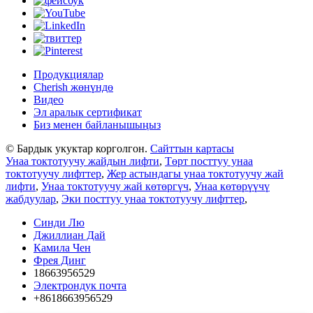
Продукциялар
Cherish жөнүндө
Видео
Эл аралык сертификат
Биз менен байланышыңыз
© Бардык укуктар корголгон.
Сайттын картасы
Унаа токтотуучу жайдын лифти
,
Төрт посттуу унаа
токтотуучу лифттер
,
Жер астындагы унаа токтотуучу жай
лифти
,
Унаа токтотуучу жай көтөргүч
,
Унаа көтөрүүчү
жабдуулар
,
Эки посттуу унаа токтотуучу лифттер
,
Синди Лю
Джиллиан Дай
Камила Чен
Фрея Динг
18663956529
Электрондук почта
+8618663956529