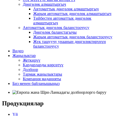
Дөңгөлөк алмаштыргыч
Автоматтык дөңгөлөк алмаштыргыч
Жарым автоматтык дөңгөлөк алмаштыргыч
Тийбестен автоматтык дөңгөлөк
алмаштыргыч
Автоматтык дөңгөлөк баланстоочусу
Дөңгөлөк баланстагычы
Жарым автоматтык дөңгөлөк баланстоочусу
Жүк ташуучу унаанын дөңгөлөктөрүнүн
баланстоочусу
Видео
Жаңылыктар
Жеткирүү
Кардарларды көрсөтүү
Долбоор
Тармак жаңылыктары
Компания маданияты
Биз менен байланышыңыз
Продукциялар
Үй