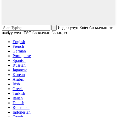
Издөө үчүн Enter баскычын же
жабуу үчүн ESC баскычын басыңыз
English
French
German
Portuguese
Spanish
Russian
Japanese
Korean
Arabic
Irish
Greek
Turkish
Italian
Danish
Romanian
Indonesian
Czech